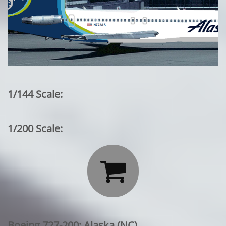
1/144 Scale:
1/200 Scale:

Boeing 727-200: Alaska (NC)