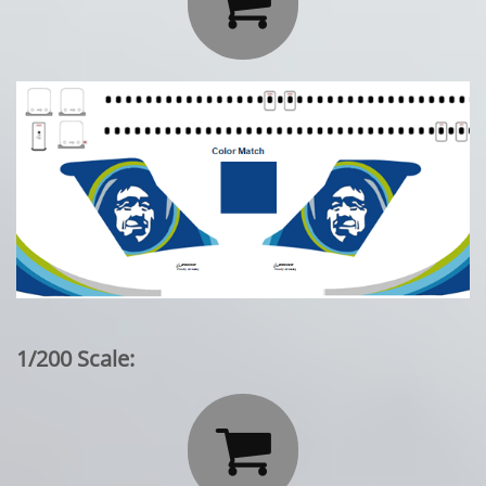

1/200 Scale:
