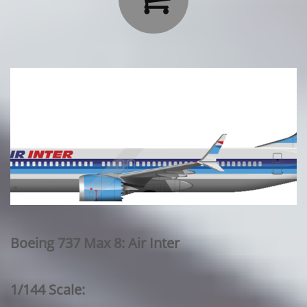
Boeing 737 Max 8: Air Inter
1/144 Scale: