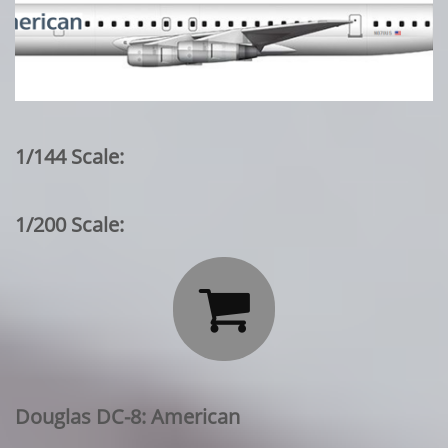
1/144 Scale:
1/200 Scale:

Douglas DC-8: American