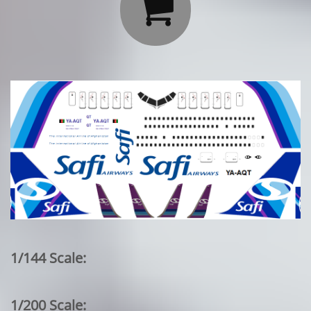

1/144 Scale:
1/200 Scale: