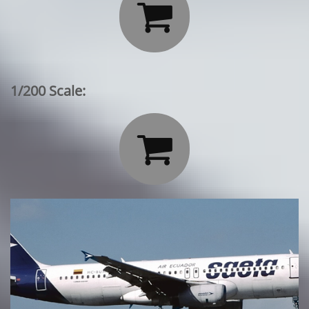

1/200 Scale:
