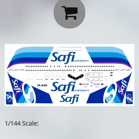

1/144 Scale: